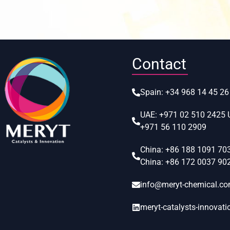
Contact
Spain:
+34 968 14 45 26
UAE:
+971 02 510 2425
+971 56 110 2909
China:
+86 188 1091 70
China:
+86 172 0037 90
info@meryt-chemical.c
meryt-catalysts-innovati